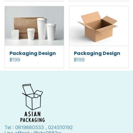
Packaging Design
Packaging Design
฿199
฿199
Tel : 0819880533 , 024510192