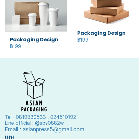
Packaging Design
Packaging Design
฿199
฿199
Tel : 0819880533 , 024510192
Line official : @sbs0882w
Email : asianpress5@gmail.com
เมนู