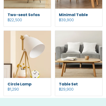
Two-seat Sofas
Minimal Table
฿22,500
฿39,900
Circle Lamp
Table Set
฿1,290
฿29,900