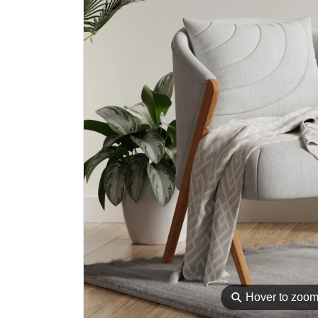
⚲
Hover to zoo