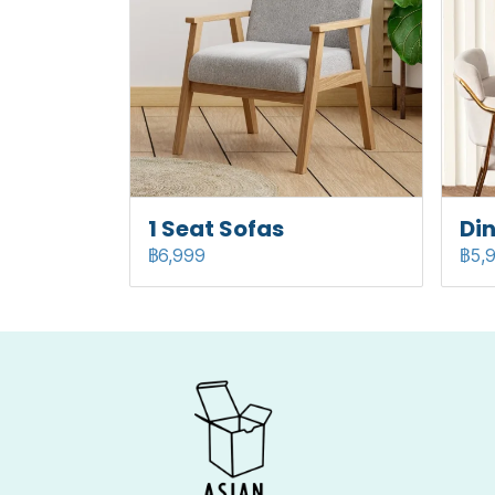
1 Seat Sofas
Din
฿6,999
฿5,