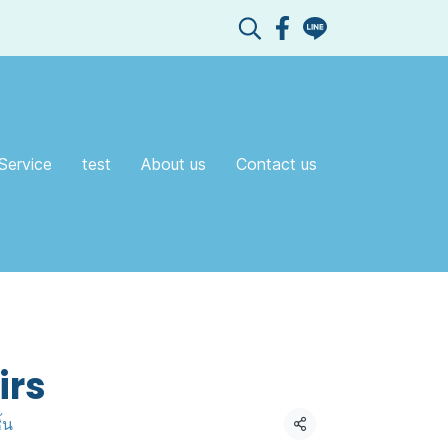
Service
test
About us
Contact us
irs
้น
แชร์