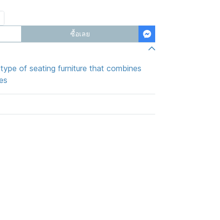
ซื้อเลย
 type of seating furniture that combines
nes